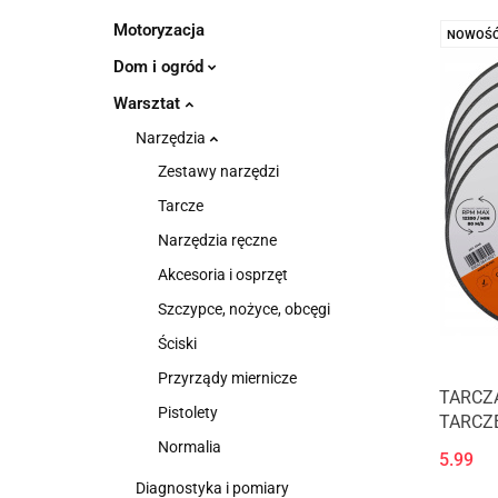
Motoryzacja
NOWOŚ
Dom i ogród
Warsztat
Narzędzia
Zestawy narzędzi
Tarcze
Narzędzia ręczne
Akcesoria i osprzęt
Szczypce, nożyce, obcęgi
Ściski
Przyrządy miernicze
TARCZA
Pistolety
TARCZ
Normalia
5.99
Diagnostyka i pomiary