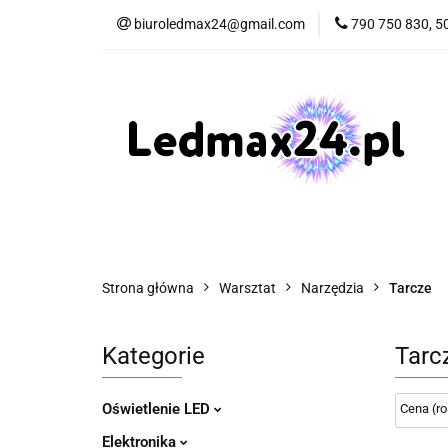
biuroledmax24@gmail.com
790 750 830, 5
Oświetlenie LED
Hobby
Motor
Oświetlenie LED
Elektronika
Dom i
Strona główna
Warsztat
Narzędzia
Tarcze
Kategorie
Tarc
Oświetlenie LED
Elektronika