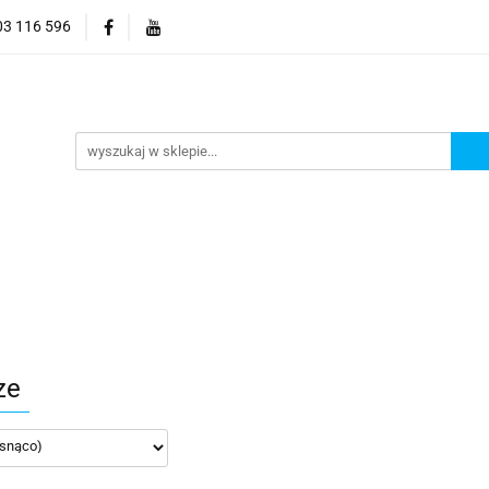
03 116 596
Elektronika
Dom i ogród
Narzędzia
Ozdob
yzacja
 ogród
Narzędzia
Ozdoby choinkowe
Hobby
ze