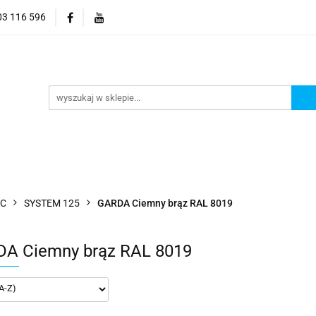
03 116 596
Elektronika
Dom i ogród
Narzędzia
Ozdob
yzacja
 ogród
Narzędzia
Ozdoby choinkowe
Hobby
VC
SYSTEM 125
GARDA Ciemny brąz RAL 8019
A Ciemny brąz RAL 8019