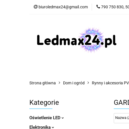
biuroledmax24@gmail.com
790 750 830, 5
Oświetlenie LED
Hobby
Motor
Oświetlenie LED
Elektronika
Dom i
Strona główna
Dom i ogród
Rynny i akcesoria P
Kategorie
GARD
Oświetlenie LED
Elektronika