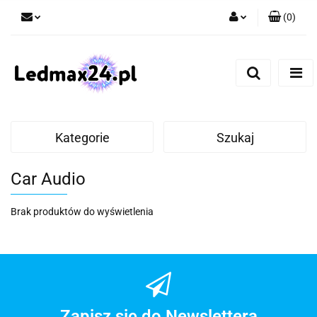
(
0
)
Zaloguj się
Zarejestruj się
Dodaj zgłoszenie
Kategorie
Szukaj
Car Audio
Brak produktów do wyświetlenia
Zapisz się do Newslettera