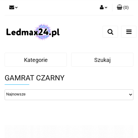
(
0
)
Zaloguj się
Zarejestruj się
Dodaj zgłoszenie
Kategorie
Szukaj
GAMRAT CZARNY