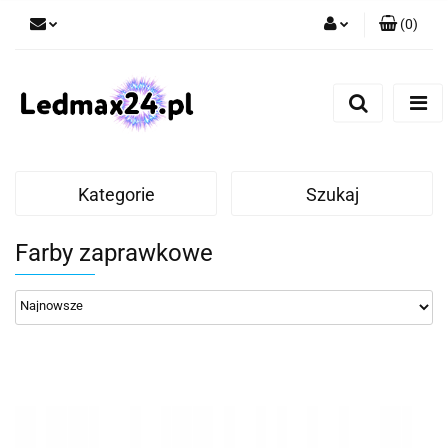
(
0
)
Zaloguj się
Zarejestruj się
Dodaj zgłoszenie
Kategorie
Szukaj
Farby zaprawkowe