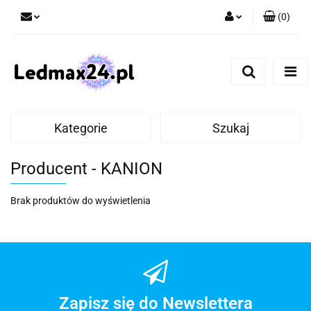
(
0
)
Zaloguj się
Zarejestruj się
Dodaj zgłoszenie
Kategorie
Szukaj
Producent - KANION
Brak produktów do wyświetlenia
Zapisz się do Newslettera