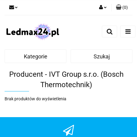
(
0
)
Zaloguj się
Zarejestruj się
Dodaj zgłoszenie
Kategorie
Szukaj
Producent - IVT Group s.r.o. (Bosch
Thermotechnik)
Brak produktów do wyświetlenia