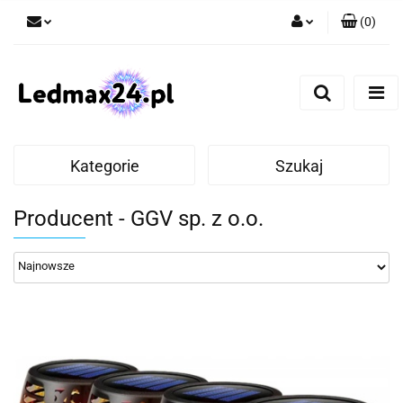
(
0
)
Zaloguj się
Zarejestruj się
Dodaj zgłoszenie
Kategorie
Szukaj
Producent - GGV sp. z o.o.