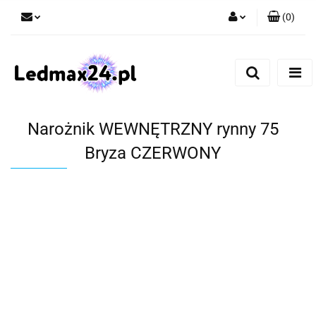
(
0
)
Zaloguj się
Zarejestruj się
Dodaj zgłoszenie
Narożnik WEWNĘTRZNY rynny 75
Bryza CZERWONY