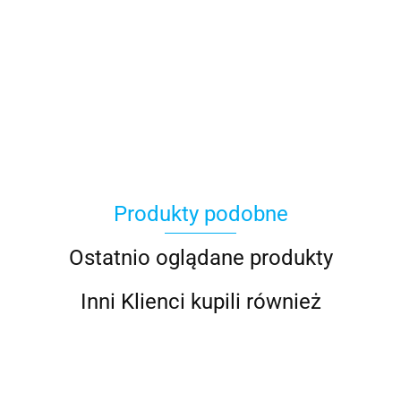
AGRO_DREN
Produkty podobne
BLACHOTRAPEZ
Ostatnio oglądane produkty
Inni Klienci kupili również
BUDMAT