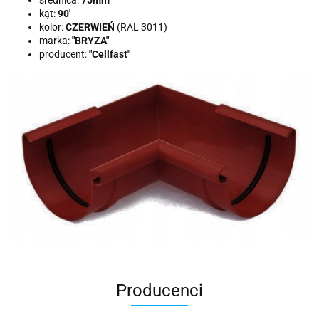
kąt:
90'
kolor:
CZERWIEŃ
(RAL 3011)
marka:
"BRYZA"
producent:
"Cellfast"
Producenci