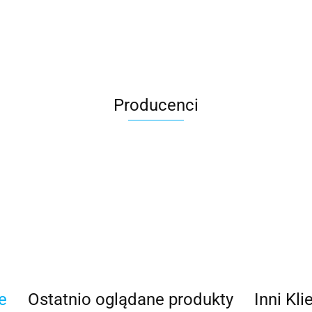
Producenci
AGRO_DREN
e
Ostatnio oglądane produkty
Inni Kli
BLACHOTRAPEZ