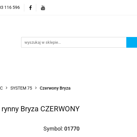
03 116 596
Elektronika
Dom i ogród
Narzędzia
Ozdob
yzacja
 ogród
Narzędzia
Ozdoby choinkowe
Hobby
VC
SYSTEM 75
Czerwony Bryza
 rynny Bryza CZERWONY
Symbol:
01770