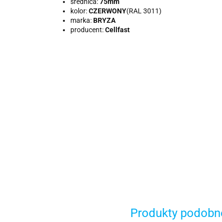
średnica:
75mm
kolor:
CZERWONY
(RAL 3011)
marka:
BRYZA
producent:
Cellfast
Produkty podobn