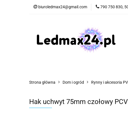
biuroledmax24@gmail.com
790 750 830, 5
Oświetlenie LED
Hobby
Motor
Oświetlenie LED
Elektronika
Dom i
Strona główna
Dom i ogród
Rynny i akcesoria P
Hak uchwyt 75mm czołowy PCV