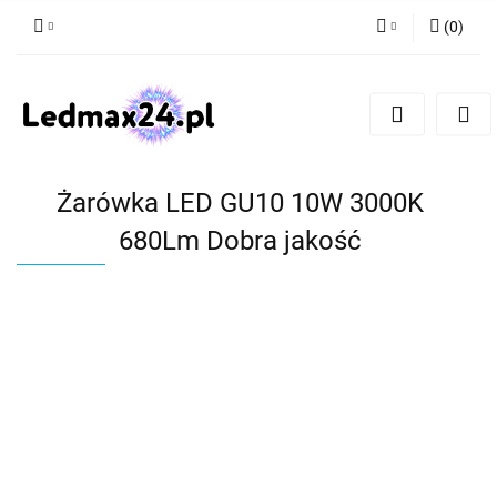
(
0
)
Zaloguj się
Zarejestruj się
Dodaj zgłoszenie
Żarówka LED GU10 10W 3000K
680Lm Dobra jakość