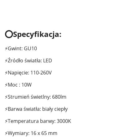
⭕Specyfikacja:
⚡Gwint: GU10
⚡Źródło światła: LED
⚡Napięcie: 110-260V
⚡Moc : 10W
⚡Strumień świetlny: 680lm
⚡Barwa światła: biały ciepły
⚡Temperatura barwy: 3000K
⚡Wymiary: 16 x 65 mm