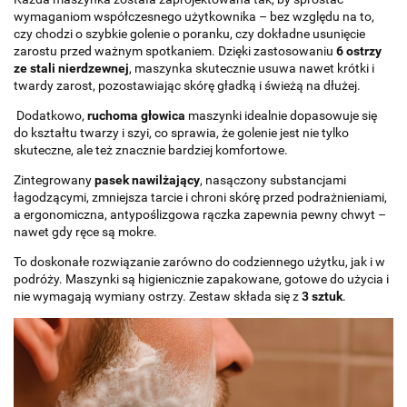
wymaganiom współczesnego użytkownika – bez względu na to,
czy chodzi o szybkie golenie o poranku, czy dokładne usunięcie
zarostu przed ważnym spotkaniem. Dzięki zastosowaniu
6 ostrzy
ze stali nierdzewnej
, maszynka skutecznie usuwa nawet krótki i
twardy zarost, pozostawiając skórę gładką i świeżą na dłużej.
Dodatkowo,
ruchoma głowica
maszynki idealnie dopasowuje się
do kształtu twarzy i szyi, co sprawia, że golenie jest nie tylko
skuteczne, ale też znacznie bardziej komfortowe.
Zintegrowany
pasek nawilżający
, nasączony substancjami
łagodzącymi, zmniejsza tarcie i chroni skórę przed podrażnieniami,
a ergonomiczna, antypoślizgowa rączka zapewnia pewny chwyt –
nawet gdy ręce są mokre.
To doskonałe rozwiązanie zarówno do codziennego użytku, jak i w
podróży. Maszynki są higienicznie zapakowane, gotowe do użycia i
nie wymagają wymiany ostrzy. Zestaw składa się z
3 sztuk
.