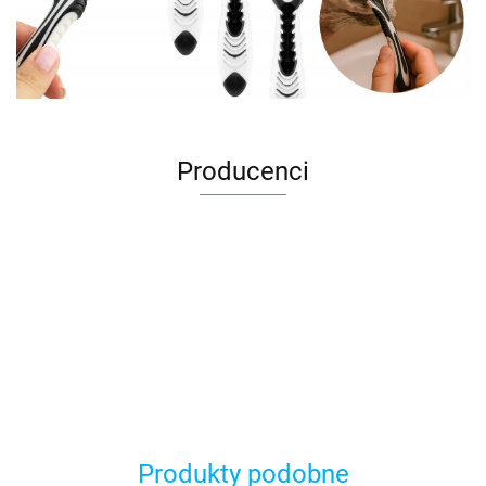
Producenci
AGRO_DREN
Produkty podobne
BLACHOTRAPEZ