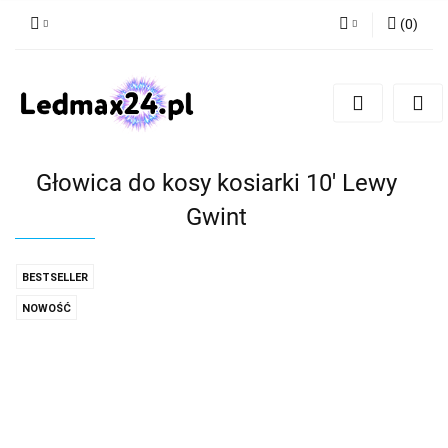
(
0
)
Zaloguj się
Zarejestruj się
Dodaj zgłoszenie
Głowica do kosy kosiarki 10' Lewy
Gwint
BESTSELLER
NOWOŚĆ