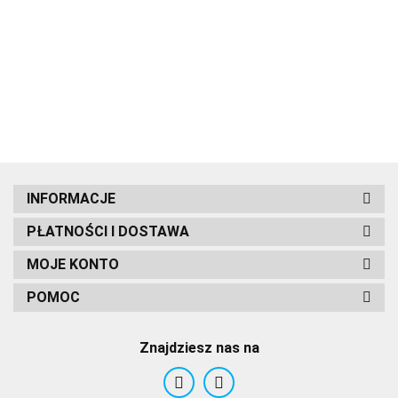
ZNICZ
Zapach
DO
13.90
zestaw
inne
10.70
ŚWIECZKA
14.90
14.90
480ml Mix
CZYSZCZENIA
złączek
gryzonie
8.98
ODPŁYWU
ogrodowych
CORTINA
INFORMACJE
PŁATNOŚCI I DOSTAWA
DR
MOJE KONTO
POMOC
Znajdziesz nas na
Euro-Tradex