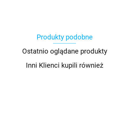
Produkty podobne
BLACHOTRAPEZ
Ostatnio oglądane produkty
Inni Klienci kupili również
BUDMAT
LAMPION
Zapachów
Pistolet
Odstraszacz
LATARNIA
Cellfast
Odświeżac
SZCZOTKA
Zraszacz+
na Krety i