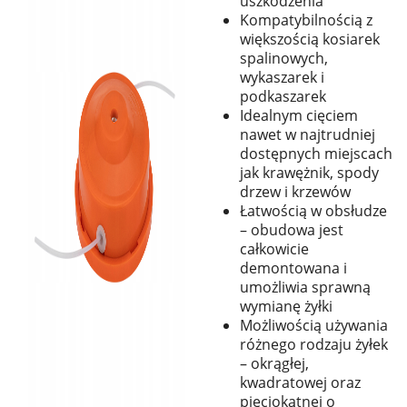
uszkodzenia
Kompatybilnością z
większością kosiarek
spalinowych,
wykaszarek i
podkaszarek
Idealnym cięciem
nawet w najtrudniej
dostępnych miejscach
jak krawężnik, spody
drzew i krzewów
Łatwością w obsłudze
– obudowa jest
całkowicie
demontowana i
umożliwia sprawną
wymianę żyłki
Możliwością używania
różnego rodzaju żyłek
– okrągłej,
kwadratowej oraz
pięciokątnej o