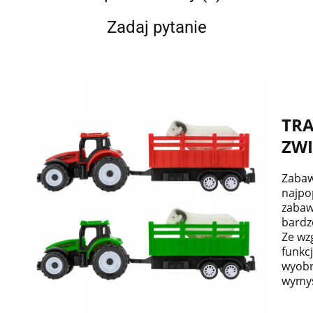
Zadaj pytanie
TRA
ZWI
Zabaw
najpo
zabaw
bardz
Ze wzg
funkc
wyobr
wymyś