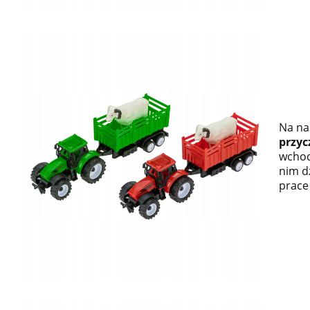
Na na
przyc
wchodz
nim d
prace