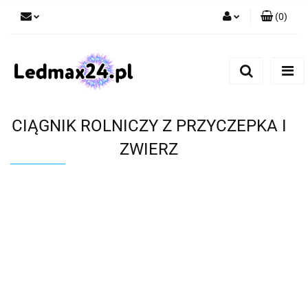
(
0
)
Zaloguj się
Zarejestruj się
Dodaj zgłoszenie
CIĄGNIK ROLNICZY Z PRZYCZEPKA I
ZWIERZ