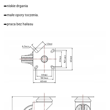
➡️niskie drgania
➡️małe opory toczenia.
➡️praca bez hałasu