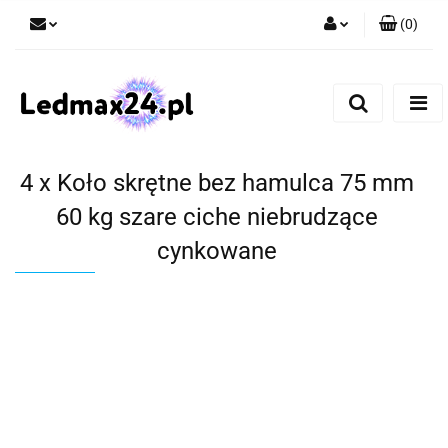
(
0
)
Zaloguj się
Zarejestruj się
Dodaj zgłoszenie
4 x Koło skrętne bez hamulca 75 mm
60 kg szare ciche niebrudzące
cynkowane