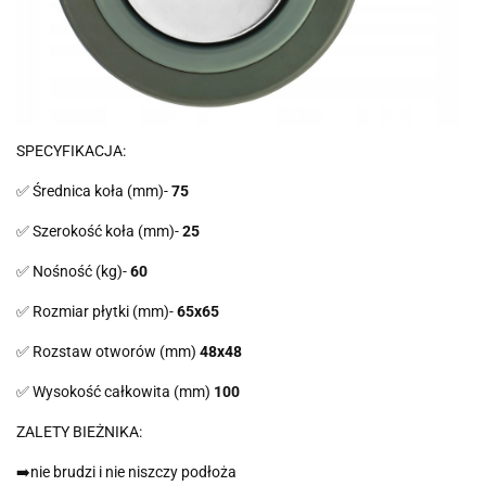
SPECYFIKACJA:
✅ Średnica koła (mm)-
75
✅ Szerokość koła (mm)-
25
✅ Nośność (kg)-
60
✅ Rozmiar płytki (mm)-
65x65
✅ Rozstaw otworów (mm)
48x48
✅ Wysokość całkowita (mm)
100
ZALETY BIEŻNIKA:
➡️nie brudzi i nie niszczy podłoża