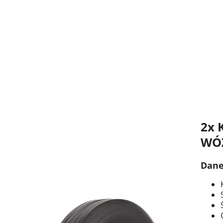
2x 
WÓ
Dane