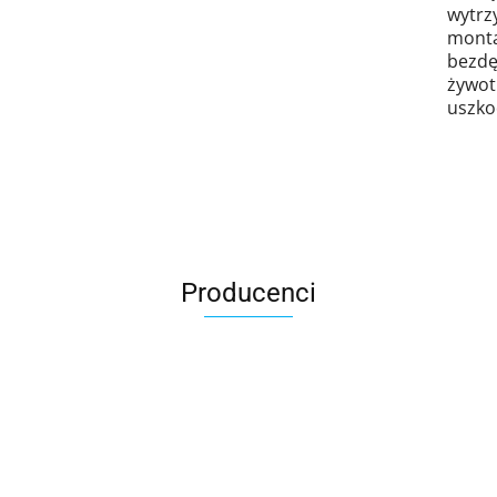
wytrzy
monta
bezdę
żywotn
uszko
Producenci
AGRO_DREN