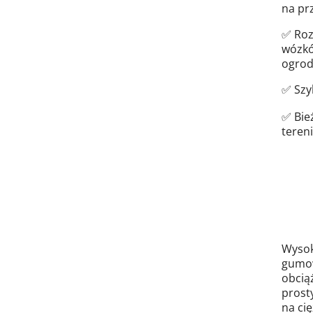
na pr
✅ Roz
wózkó
ogrod
✅ Szy
✅ Bie
teren
Wysoki
gumow
obcią
prost
na ci