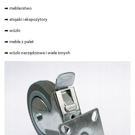
➡️ meblarstwo
➡️ stojaki i ekspozytory
➡️ wózki
➡️ meble z palet
➡️ wózki narzędziowe i wiele innych