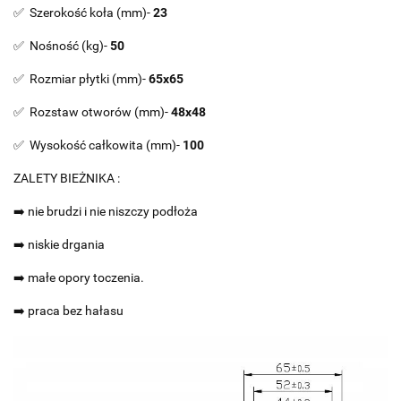
✅ Szerokość koła (mm)-
23
✅ Nośność (kg)-
50
✅ Rozmiar płytki (mm)-
65x65
✅ Rozstaw otworów (mm)-
48x48
✅ Wysokość całkowita (mm)-
100
ZALETY BIEŻNIKA :
➡️ nie brudzi i nie niszczy podłoża
➡️ niskie drgania
➡️ małe opory toczenia.
➡️ praca bez hałasu