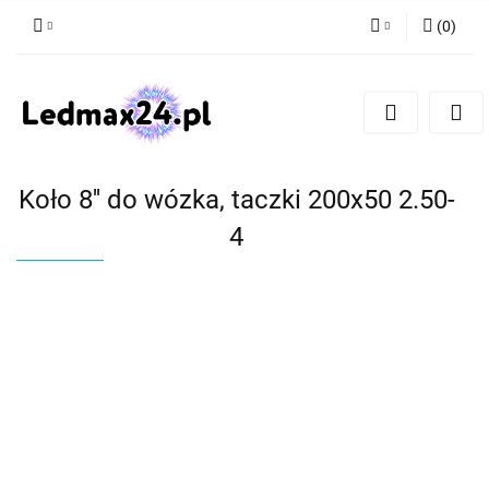
(
0
)
Zaloguj się
Zarejestruj się
Dodaj zgłoszenie
Koło 8'' do wózka, taczki 200x50 2.50-
4