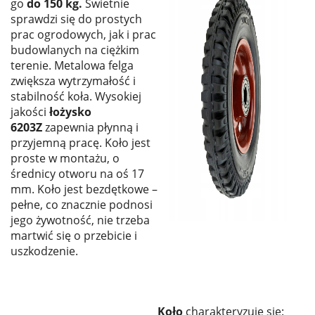
go
do 150 kg.
Świetnie
sprawdzi się do prostych
prac ogrodowych, jak i prac
budowlanych na ciężkim
terenie. Metalowa felga
zwiększa wytrzymałość i
stabilność koła. Wysokiej
jakości
łożysko
6203Z
zapewnia płynną i
przyjemną pracę. Koło jest
proste w montażu, o
średnicy otworu na oś 17
mm. Koło jest bezdętkowe –
pełne, co znacznie podnosi
jego żywotność, nie trzeba
martwić się o przebicie i
uszkodzenie.
Koło
charakteryzuje się: