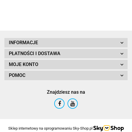
czarny
RAL
Cellfast
CZERŃ
PVC
9005
CORTINA
INFORMACJE
PŁATNOŚCI I DOSTAWA
DR
MOJE KONTO
POMOC
Znajdziesz nas na
Euro-Tradex
Sklep internetowy na oprogramowaniu Sky-Shop.pl