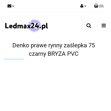
(
0
)
Zaloguj się
Zarejestruj się
Dodaj zgłoszenie
Denko prawe rynny zaślepka 75
czarny BRYZA PVC