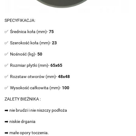
SPECYFIKACJA:
✅ Średnica koła (mm)-
75
✅ Szerokość koła (mm)-
23
✅ Nośność (kg)-
50
✅ Rozmiar płytki (mm)-
65x65
✅ Rozstaw otworów (mm)-
48x48
✅ Wysokość całkowita (mm)-
100
ZALETY BIEŻNIKA :
➡️ nie brudzi i nie niszczy podłoża
➡️ niskie drgania
➡️ małe opory toczenia.