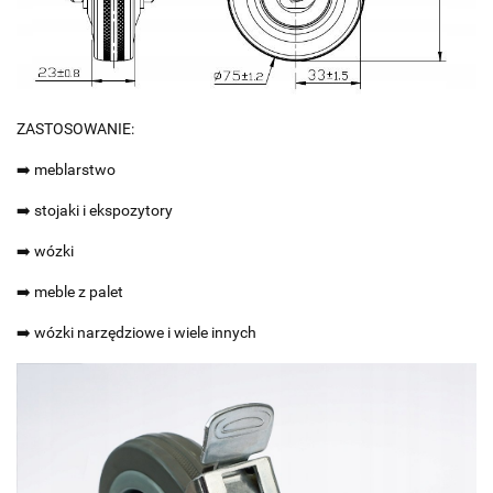
ZASTOSOWANIE:
➡️ meblarstwo
➡️ stojaki i ekspozytory
➡️ wózki
➡️ meble z palet
➡️ wózki narzędziowe i wiele innych