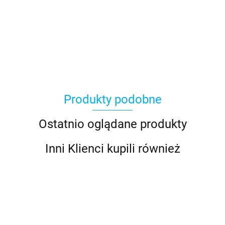
AGRO_DREN
Produkty podobne
BLACHOTRAPEZ
Ostatnio oglądane produkty
Inni Klienci kupili również
BUDMAT
2 x